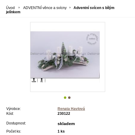
Úvod
ADVENTNÍ věnce a svícny
Adventní svícen s bílým
jelínkem
Výrobce:
Renata Havlová
Kód:
230122
Dostupnost:
skladem
Počet ks:
1
ks