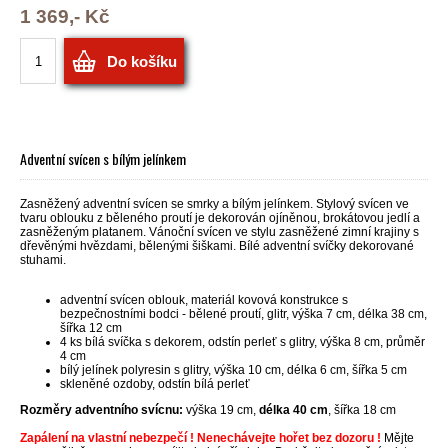
1 369,- Kč
Do košíku
Adventní svícen s bílým jelínkem
Zasněžený adventní svícen se smrky a bílým jelínkem. Stylový svícen ve
tvaru oblouku z běleného proutí je dekorován ojíněnou, brokátovou jedlí a
zasněženým platanem. Vánoční svícen ve stylu zasněžené zimní krajiny s
dřevěnými hvězdami, bělenými šiškami. Bílé adventní svíčky dekorované
stuhami.
adventní svícen oblouk, materiál kovová konstrukce s
bezpečnostními bodci - bělené proutí, glitr, výška 7 cm, délka 38 cm,
šířka 12 cm
4 ks bílá svíčka s dekorem, odstín perleť s glitry, výška 8 cm, průměr
4 cm
bílý jelínek polyresin s glitry, výška 10 cm, délka 6 cm, šířka 5 cm
skleněné ozdoby, odstín bílá perleť
Rozměry adventního svícnu:
výška 19 cm,
délka 40 cm
, šířka 18 cm
Zapálení na vlastní nebezpečí ! Nenechávejte hořet bez dozoru !
Mějte