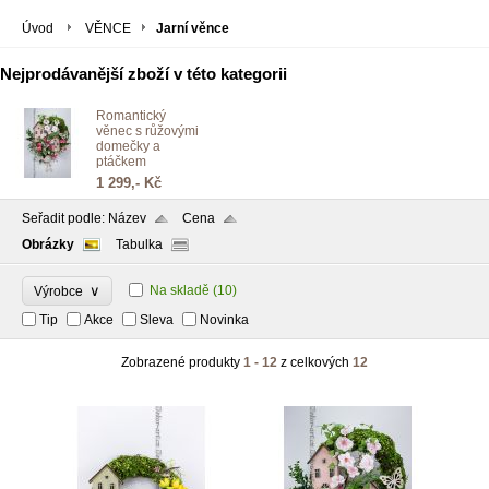
Úvod
VĚNCE
Jarní věnce
Nejprodávanější zboží v této kategorii
Romantický
věnec s růžovými
domečky a
ptáčkem
1 299,- Kč
Seřadit podle:
Název
Cena
Obrázky
Tabulka
∨
Na skladě
(10)
Výrobce
Tip
Akce
Sleva
Novinka
Zobrazené produkty
1 - 12
z celkových
12