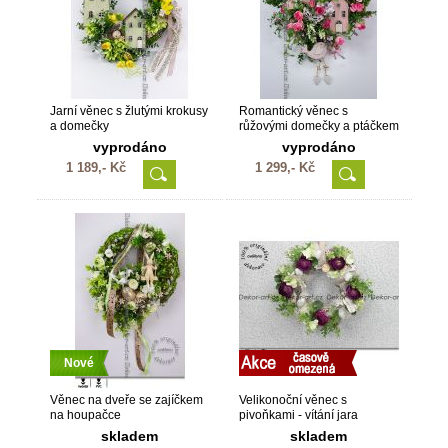
Jarní věnec s žlutými krokusy
Romantický věnec s
a domečky
růžovými domečky a ptáčkem
vyprodáno
vyprodáno
1 189,- Kč
1 299,- Kč
Nové
Věnec na dveře se zajíčkem
Velikonoční věnec s
na houpačce
pivoňkami - vítání jara
skladem
skladem