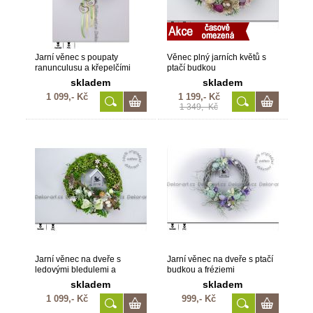
Jarní věnec s poupaty
Věnec plný jarních květů s
ranunculusu a křepelčími
ptačí budkou
vajíčky
skladem
skladem
1 099,- Kč
1 199,- Kč
1 349,- Kč
Jarní věnec na dveře s
Jarní věnec na dveře s ptačí
ledovými bledulemi a
budkou a fréziemi
ranunculusy
skladem
skladem
1 099,- Kč
999,- Kč