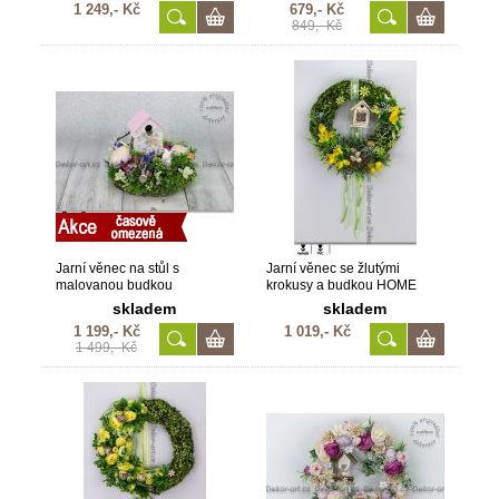
1 249,- Kč
679,- Kč
849,- Kč
Jarní věnec na stůl s
Jarní věnec se žlutými
malovanou budkou
krokusy a budkou HOME
skladem
skladem
1 199,- Kč
1 019,- Kč
1 499,- Kč