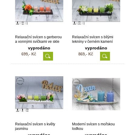
Relaxační svícen s gerberou
Relaxační svícen s bílými
a vonnými svíčkami ve skle
lekníny v černém kamení
vyprodáno
vyprodáno
699,- Kč
869,- Kč
Relaxační svícen s květy
Moderní svícen s mořskou
jasmínu
loďkou