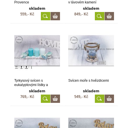
Provence
v lávovém kamení
skladem
skladem
559,- Kč
849,- Kč
Tyrkysový svícen s
Svícen moře s hvězdicemi
eukalyptovými lístky a
vonnými svíčkami
skladem
skladem
769,- Kč
549,- Kč