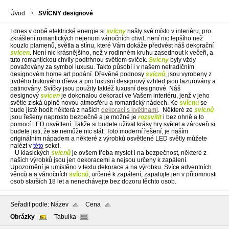
Úvod
SVÍCNY designové
I dnes v době elektrické energie si
svícny
našly své místo v interiéru, pro
zkrášlení romantických nejenom vánočních chvil, není nic lepšího než
kouzlo plamenů, světla a stínu, které Vám dokáže předvést náš dekorační
svícen
. Není nic krásnějšího, než v rodinném kruhu zasednout k večeři, a
tuto romantickou chvíly podtrhnou světlem svíček.
Svícny
byly vždy
považovány za symbol luxusu. Takto působí i v našem netradičním
designovém home art podání. Dřevěné podnosy
svícnů
, jsou vyrobeny z
trvdého bukového dřeva a pro luxusní designový vzhled jsou lazurovány a
patinovány. Svíčky jsou použity taktéž luxusní designové. Náš
designový
svícen
je dokonalou dekorací ve Vašem interiéru, jenž v jeho
světle získá úplně novou atmosféru a romantický nádech. Ke
svícnu
se
bude jistě hodit některá z našich
dekorací s květinami
. Některé ze
svícnů
jsou řešeny naprosto bezpečně a je možné je
rozsvítit
i bez ohně a to
pomocí LED osvětlení. Takže si budete užívat krásy hry světel a zároveň si
budete jisti, že se nemůže nic stát. Toto moderní řešení, je naším
originálním nápadem a některé z výrobků osvětlené LED světly můžete
nalézt v
této
sekci.
U klasických
svícnů
je ovšem třeba myslet i na bezpečnost, některé z
našich výrobků jsou jen dekoracemi a nejsou určeny k zapálení.
Upozornění je umístěno v textu dekorace a na výrobku. Svíce adventních
věnců a a vánočních
svícnů
, určené k zapálení, zapalujte jen v přítomnosti
osob starších 18 let a nenechávejte bez dozoru těchto osob.
Seřadit podle:
Název
Cena
Obrázky
Tabulka