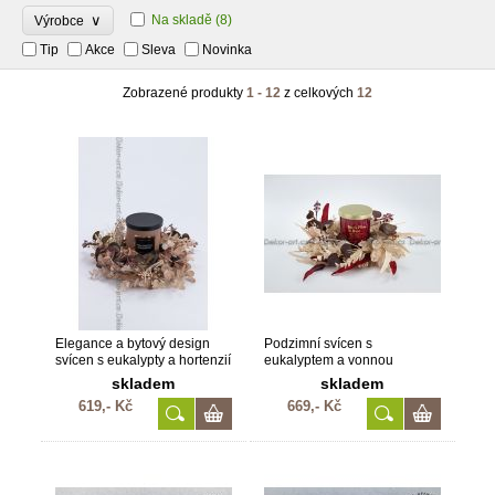
∨
Na skladě
(8)
Výrobce
Tip
Akce
Sleva
Novinka
Zobrazené produkty
1 - 12
z celkových
12
Elegance a bytový design
Podzimní svícen s
svícen s eukalypty a hortenzií
eukalyptem a vonnou
svíčkou ve skle – červeno-
skladem
skladem
zlatý design
619,- Kč
669,- Kč