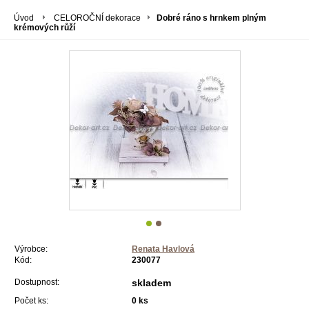
Úvod
CELOROČNÍ dekorace
Dobré ráno s hrnkem plným
krémových růží
Výrobce:
Renata Havlová
Kód:
230077
Dostupnost:
skladem
Počet ks:
0
ks