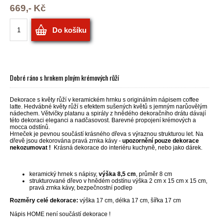
669,- Kč
Do košíku
Dobré ráno s hrnkem plným krémových růží
Dekorace s květy růží v keramickém hrnku s originálním nápisem coffee
latte. Hedvábné květy růží s efektem sušených květů s jemným narůovělým
nádechem. Větvičky platanu a spirály z hnědého dekoračního drátu dávají
této dekoraci eleganci a nadčasovost. Barevné propojení krémových a
mocca odstínů.
Hrneček je pevnou součástí krásného dřeva s výraznou strukturou let. Na
dřevě jsou dekorována pravá zrnka kávy -
upozornění pouze dekorace
nekozumovat !
Krásná dekorace do interiéru kuchyně, nebo jako dárek.
keramický hrnek s nápisy,
výška 8,5 cm
, průměr 8 cm
strukturované dřevo v hnědém odstínu výška 2 cm x 15 cm x 15 cm,
pravá zrnka kávy, bezpečnostní podlep
Rozměry celé dekorace:
výška 17 cm, délka 17 cm, šířka 17 cm
Nápis HOME není součástí dekorace !