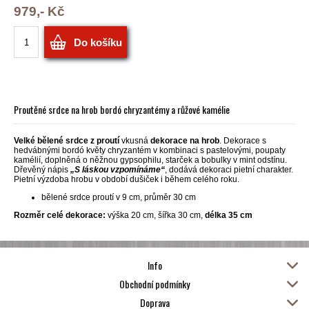
979,- Kč
Do košíku
Proutěné srdce na hrob bordó chryzantémy a růžové kamélie
Velké bělené srdce z proutí
vkusná
dekorace na hrob
. Dekorace s
hedvábnými bordó květy chryzantém v kombinaci s pastelovými, poupaty
kamélií, doplněná o něžnou gypsophilu, starček a bobulky v mint odstínu.
Dřevěný nápis
„S láskou vzpomínáme“
, dodává dekoraci pietní charakter.
Pietní výzdoba hrobu v období dušiček i během celého roku.
bělené srdce proutí v 9 cm, průměr 30 cm
Rozměr celé dekorace:
výška 20 cm, šířka 30 cm,
délka 35 cm
Info
Obchodní podmínky
Doprava