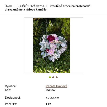
Úvod
DUŠIČKOVÁ vazba
Proutěné srdce na hrob bordó
chryzantémy a růžové kamélie
Výrobce:
Renata Havlová
Kód:
250057
Dostupnost:
skladem
Počet ks:
1
ks