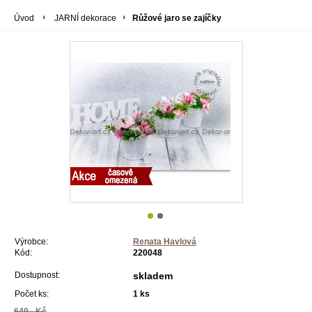
Úvod
JARNÍ dekorace
Růžové jaro se zajíčky
Výrobce:
Renata Havlová
Kód:
220048
Dostupnost:
skladem
Počet ks:
1
ks
649,- Kč