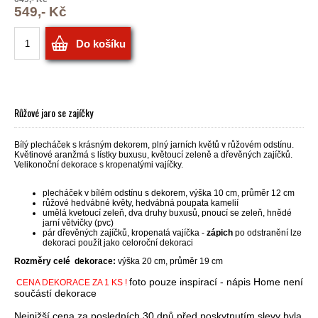
549,- Kč
Do košíku
Růžové jaro se zajíčky
Bílý plecháček s krásným dekorem, plný jarních květů v růžovém odstínu.
Květinové aranžmá s lístky buxusu, květoucí zeleně a dřevěných zajíčků.
Velikonoční dekorace s kropenatými vajíčky.
plecháček v bílém odstínu s dekorem, výška 10 cm, průměr 12 cm
růžové hedvábné květy, hedvábná poupata kamelií
umělá kvetoucí zeleň, dva druhy buxusů, pnoucí se zeleň, hnědé
jarní větvičky (pvc)
pár dřevěných zajíčků, kropenatá vajíčka -
zápich
po odstranění lze
dekoraci použít jako celoroční dekoraci
Rozměry celé dekorace:
výška 20 cm, průměr 19 cm
foto pouze inspirací - nápis Home není
CENA DEKORACE ZA 1 KS !
součástí dekorace
Nejnižší cena za posledních 30 dnů před poskytnutím slevy byla