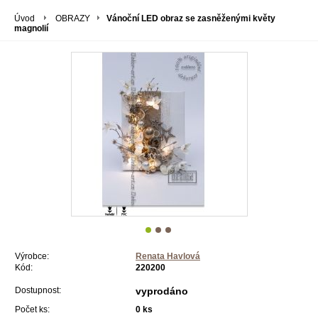
Úvod
OBRAZY
Vánoční LED obraz se zasněženými květy
magnolií
Výrobce:
Renata Havlová
Kód:
220200
Dostupnost:
vyprodáno
Počet ks:
0
ks