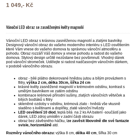
1 049,- Kč
Vánoční LED obraz se zasněženými květy magnolií
Vánoční LED obraz s krásnou zasněženou magnolií a zlatými bavlníky.
Designový vánoční obraz do vašeho moderního interiéru s LED osvětlením
které Vám vnese do vašeho domova tu správnou vánoční atmosféru a
pohodu. Obraz rozzáří Váš domov a vnese pohodu a radost do vašeho
domova. Stylový design určitě nezůstane bez povšimnutí. Vhodný dárek
pod vánoční stromeček. Udělejte si radost nadčasovým vánočním dárkem,
v podobě vánočního obrazu.
obraz - bílé plátno dekorované hnědou jutou a bílým provázkem s
flitry,
výška 2 cm, délka 30cm, šířka 24 cm
krásné květy zasněžené magnolií v krémovém odstínu, kontrast s
umělým bavlníkem ve zatém odstínu
kombinace krémové přírodní sušiny, zlatých vánočních větviček a
bílých bodláků s flitry
skleněné ozdoby v odstínu, krémová zlato - hnědá vše vkusně
sladěno s květinami a doplňky, zlaté vánoční hvězdy
LED osvětlení 10 diod
, teplá bílá na 2 ks AA baterií -součástí jako
dárek, LED zdroj umístěn v zadní části obrazu
obraz bez závěsného háčku, l
ze zavěsit libovolně dle své fantazie
svisle, horizontálně
atd.
Rozměry vánočního obrazu:
výška 8 cm,
délka 40 cm
, šířka 30 cm