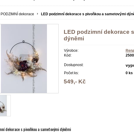
PODZIMNÍ dekorace
LED podzimní dekorace s pivoňkou a sametovými dýn
LED podzimní dekorace 
dýněmi
Výrobce:
Rena
Kód:
2500
Dostupnost:
vyp
Počet ks:
0
ks
549,- Kč
mní dekorace s pivoňkou a sametovými dýněmi