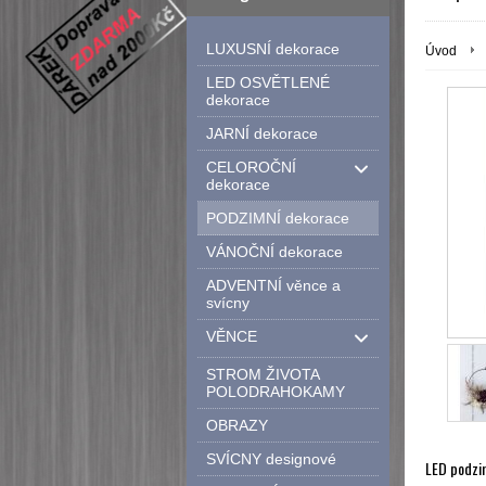
LUXUSNÍ dekorace
Úvod
LED OSVĚTLENÉ
dekorace
JARNÍ dekorace
CELOROČNÍ
dekorace
PODZIMNÍ dekorace
VÁNOČNÍ dekorace
ADVENTNÍ věnce a
svícny
VĚNCE
STROM ŽIVOTA
POLODRAHOKAMY
OBRAZY
SVÍCNY designové
LED podzi