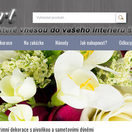
ekorace
Na zakázku
Návody
Jak nakupovat?
Odkazy
zimní dekorace s pivoňkou a sametovými dýněmi