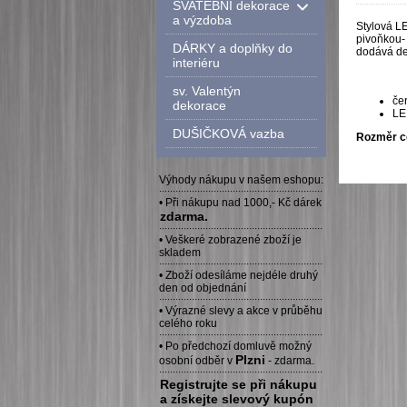
SVATEBNÍ dekorace
a výzdoba
Stylová L
pivoňkou-
DÁRKY a doplňky do
dodává dek
interiéru
sv. Valentýn
če
dekorace
LED
DUŠIČKOVÁ vazba
Rozměr c
Výhody nákupu v našem eshopu:
····························································
• Při nákupu nad 1000,- Kč dárek
zdarma.
····························································
• Veškeré zobrazené zboží je
skladem
····························································
• Zboží odesíláme nejdéle druhý
den od objednání
····························································
• Výrazné slevy a akce v průběhu
celého roku
····························································
• Po předchozí domluvě možný
Plzni
osobní odběr v
- zdarma.
····························································
Registrujte se při nákupu
a získejte slevový kupón