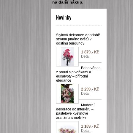
na další nákup.
Novinky
Stylová dekorace v podobě
stromu plného květů v
odstínu burgundy
1 879,- Kč
Detail
Boho věnec
z proutí s pivoňkami a
eukalypty – přírodní
elegance
2 299,- Kč
Detail
Moderní
dekorace do interiéru –
pastelové květinové
aranžmá s motýlky
1 189,- Kč
Detail