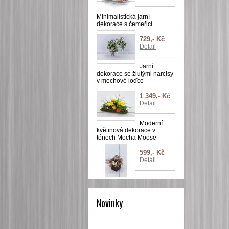
Minimalistická jarní
dekorace s čemeřicí
729,- Kč
Detail
Jarní
dekorace se žlutými narcisy
v mechové loďce
1 349,- Kč
Detail
Moderní
květinová dekorace v
tónech Mocha Moose
599,- Kč
Detail
Novinky