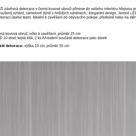
ED závěsná dekorace v černé kovové obruči přinese do vašeho interiéru hřejivou 
 sušený vzhled, sametové dýně v hnědých odstínech, elegantní design. Jemné LED 
oraci útulné teplo. Ideální k zavěšení do obývacího pokoje, předsíně nebo na stě
rná kovová obruč,
očko k zavěšení, průměr 25 cm
 10 diod, teplá bílá, 2 ks AA baterií součástí dekorace jako dárek
elé dekorace:
výška 10 cm, průměr 35 cm