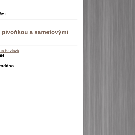
ěmi
s pivoňkou a sametovými
ta Havlová
64
rodáno