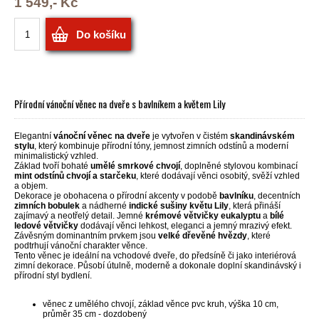
1 549,- Kč
Do košíku
Přírodní vánoční věnec na dveře s bavlníkem a květem Lily
Elegantní
vánoční věnec na dveře
je vytvořen v čistém
skandinávském
stylu
, který kombinuje přírodní tóny, jemnost zimních odstínů a moderní
minimalistický vzhled.
Základ tvoří bohaté
umělé smrkové chvojí
, doplněné stylovou kombinací
mint odstínů chvojí a starčeku
, které dodávají věnci osobitý, svěží vzhled
a objem.
Dekorace je obohacena o přírodní akcenty v podobě
bavlníku
, decentních
zimních bobulek
a nádherné
indické sušiny květu Lily
, která přináší
zajímavý a neotřelý detail. Jemné
krémové větvičky eukalyptu
a
bílé
ledové větvičky
dodávají věnci lehkost, eleganci a jemný mrazivý efekt.
Závěsným dominantním prvkem jsou
velké dřevěné hvězdy
, které
podtrhují vánoční charakter věnce.
Tento věnec je ideální na vchodové dveře, do předsíně či jako interiérová
zimní dekorace. Působí útulně, moderně a dokonale doplní skandinávský i
přírodní styl bydlení.
věnec z umělého chvojí, základ věnce pvc kruh, výška 10 cm,
průměr 35 cm - dozdobený