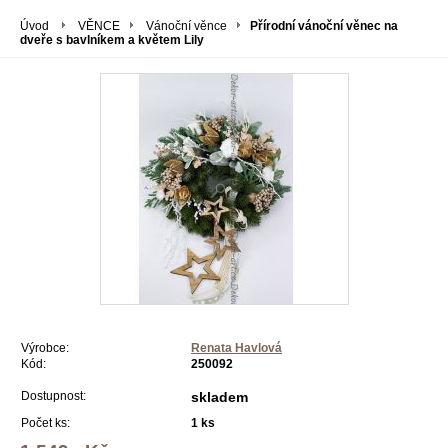
Úvod
VĚNCE
Vánoční věnce
Přírodní vánoční věnec na
dveře s bavlníkem a květem Lily
Výrobce:
Renata Havlová
Kód:
250092
Dostupnost:
skladem
Počet ks:
1
ks