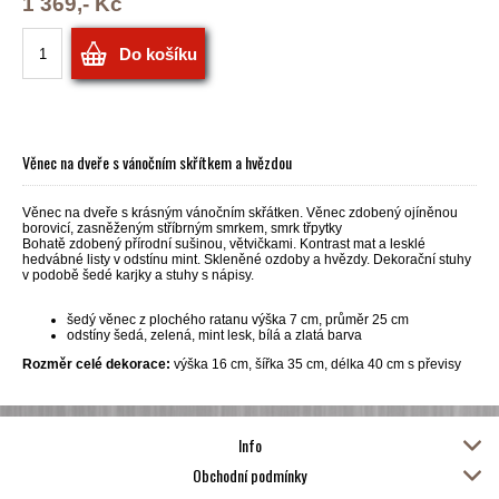
1 369,- Kč
Do košíku
Věnec na dveře s vánočním skřítkem a hvězdou
Věnec na dveře s krásným vánočním skřátken. Věnec zdobený ojíněnou
borovicí, zasněženým stříbrným smrkem, smrk třpytky
Bohatě zdobený přírodní sušinou, větvičkami. Kontrast mat a lesklé
hedvábné listy v odstínu mint. Skleněné ozdoby a hvězdy. Dekorační stuhy
v podobě šedé karjky a stuhy s nápisy.
šedý věnec z plochého ratanu výška 7 cm, průměr 25 cm
odstíny šedá, zelená, mint lesk, bílá a zlatá barva
Rozměr celé dekorace:
výška 16 cm, šířka 35 cm, délka 40 cm s převisy
Info
Obchodní podmínky