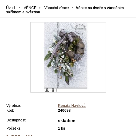
Úvod
VĚNCE
Vánoční věnce
Věnec na dveře s vánočním
skřítkem a hvězdou
Výrobce:
Renata Havlová
Kód:
240098
Dostupnost:
skladem
Počet ks:
1
ks