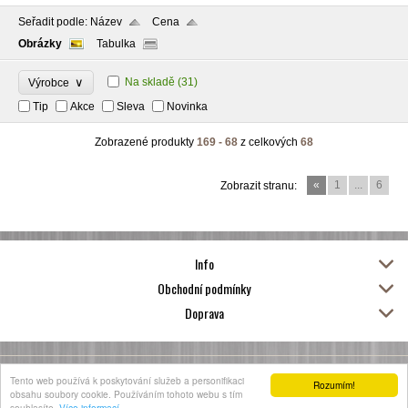
Seřadit podle:
Název
Cena
Obrázky
Tabulka
∨
Na skladě
(31)
Výrobce
Tip
Akce
Sleva
Novinka
Zobrazené produkty
169 - 68
z celkových
68
«
1
...
6
Zobrazit stranu:
Info
Obchodní podmínky
Doprava
Tento web používá k poskytování služeb a personifikaci
Copyright 2015 - 2026 © Designové
Vytváříme eshopy - Atomer.cz
Rozumím!
obsahu soubory cookie. Používáním tohoto webu s tím
dekorace do bytu z umělých květin
souhlasíte.
Více informací