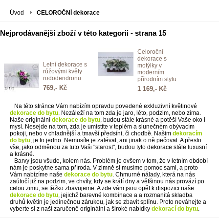
Úvod
CELOROČNÍ dekorace
Nejprodávanější zboží v této kategorii - strana 15
Celoroční
dekorace s
Letní dekorace s
motýlky v
růžovými květy
moderním
rododendronu
přírodním stylu
769,- Kč
1 169,- Kč
Na této stránce Vám nabízím opravdu povedené exkluzivní květinové
dekorace do bytu
. Nezáleží na tom zda je jaro, léto, podzim, nebo zima.
Naše originální
dekorace do bytu
, budou stále krásné a potěší Vaše oko i
mysl. Nesejde na tom, zda je umístíte v teplém a slunečném obývacím
pokoji, nebo v chladnější a tmavší předsíni, či chodbě. Našim
dekoracím
do bytu
, je to jedno. Nemusíte je zalévat, ani jinak o ně pečovat. A přesto
vše, jako odměnou za tuto Vaši "starost", budou tyto dekorace stále luxusní
a krásné.
Barvy jsou všude, kolem nás. Problém je ovšem v tom, že v letním období
nám je poskytne sama příroda. V zimně si musíme pomoc sami, a proto
Vám nabízíme naše
dekorace do bytu
. Chmurné nálady, která na nás
zaútočí již na podzim, ve chvíly, kdy se krátí dny a většinou nás provází po
celou zimu, se těžko zbavujeme. A zde vám jsou opět k dispozici naše
dekorace do bytu
, jejichž barevné kombinace a a rozmanitá skladba
druhů květin je jedinečnou zárukou, jak se zbavit splínu. Proto neváhejte a
vyberte si z naší zaručeně originální a široké nabídky
dekorací do bytu
.