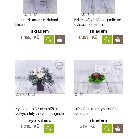
Letní dekorace se žlutými
Velké květy bílé magnolie ve
liliemi
stylovém designu
skladem
skladem
1 469,- Kč
1 399,- Kč
Kytice plná šedých růží a
Krásné sukulenty v šedém
velkých bílých květů magnolií
květináči
vyprodáno
skladem
1 249,- Kč
319,- Kč