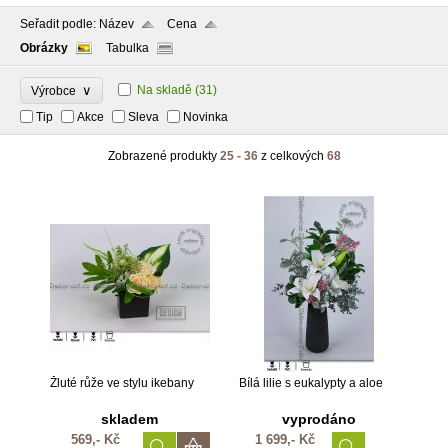
Seřadit podle:
Název
Cena
Obrázky
Tabulka
∨
Na skladě
(31)
Výrobce
Tip
Akce
Sleva
Novinka
Zobrazené produkty
25 - 36
z celkových
68
Žluté růže ve stylu ikebany
Bílá lilie s eukalypty a aloe
skladem
vyprodáno
569,- Kč
1 699,- Kč