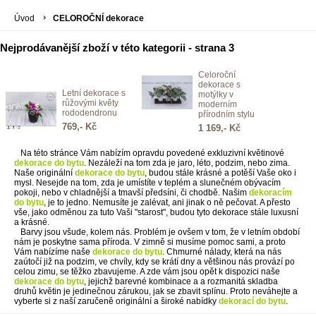
Úvod
CELOROČNÍ dekorace
Nejprodávanější zboží v této kategorii - strana 3
Celoroční
dekorace s
Letní dekorace s
motýlky v
růžovými květy
moderním
rododendronu
přírodním stylu
769,- Kč
1 169,- Kč
Na této stránce Vám nabízím opravdu povedené exkluzivní květinové
dekorace do bytu
. Nezáleží na tom zda je jaro, léto, podzim, nebo zima.
Naše originální
dekorace do bytu
, budou stále krásné a potěší Vaše oko i
mysl. Nesejde na tom, zda je umístíte v teplém a slunečném obývacím
pokoji, nebo v chladnější a tmavší předsíni, či chodbě. Našim
dekoracím
do bytu
, je to jedno. Nemusíte je zalévat, ani jinak o ně pečovat. A přesto
vše, jako odměnou za tuto Vaši "starost", budou tyto dekorace stále luxusní
a krásné.
Barvy jsou všude, kolem nás. Problém je ovšem v tom, že v letním období
nám je poskytne sama příroda. V zimně si musíme pomoc sami, a proto
Vám nabízíme naše
dekorace do bytu
. Chmurné nálady, která na nás
zaútočí již na podzim, ve chvíly, kdy se krátí dny a většinou nás provází po
celou zimu, se těžko zbavujeme. A zde vám jsou opět k dispozici naše
dekorace do bytu
, jejichž barevné kombinace a a rozmanitá skladba
druhů květin je jedinečnou zárukou, jak se zbavit splínu. Proto neváhejte a
vyberte si z naší zaručeně originální a široké nabídky
dekorací do bytu
.