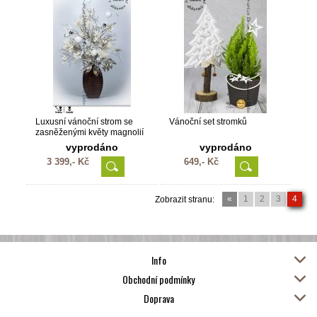
Luxusní vánoční strom se
Vánoční set stromků
zasněženými květy magnolií
LED
vyprodáno
vyprodáno
3 399,- Kč
649,- Kč
«
1
2
3
4
Zobrazit stranu:
Info
Obchodní podmínky
Doprava