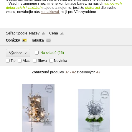
Všechny zmíněné i nezmíněné kombinace barev, na našich
vánočních
dekoracích i vazbách
najdete a nejen to, jestliže
dekoraci
dle svého
vkusu, neváhejte nás
kontaktovat
, mi ji pro Vás vyrobíme.
Seřadit podle:
Název
Cena
Obrázky
Tabulka
∨
Na skladě
(26)
Výrobce
Tip
Akce
Sleva
Novinka
Zobrazené produkty
37 - 42
z celkových
42