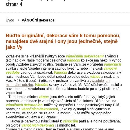
strana 4
Úvod
VÁNOČNÍ dekorace
Buďte originální, dekorace vám k tomu pomohou,
nenajdete dvě stejné i ony jsou jedinečné, stejně
jako Vy
Zkrášlete si nejkrásnější svátky v roce
vánočními
dekoracemi
a věnci z
této nabídky. Naše moderní designová
vánoční
kolekce má několik výhod
oproti výzdobě z živých rostlin. Nestane se Vám, že v průběhu
vánočních
svátků v teple Vašeho interiéru začnou květiny, nebo jiné části
vánoční
výzdoby
vadnout a opadávat.
Vánoční
dekorace a výzdoba zakoupená v
našem eshopu Vám bude dělat radost po celou dobu
vánoc
a nezklame
Vás. Můžete ji použít i příští rok, protože je trvanlivá a
vyžaduje jen
minimální údržbu
.
Vánoční
svícny a věnce zkrášlí Váš štědrovečerní stůl a
navodí neopakovatelnou atmosféru na kterou budete po celý příští rok rádi
vzpomínat.
Trendem letošních
vánoc
, jsou dvě zcela odlišné barvy, i když jejich
barevná kombinace je velmi výrazná. Jeto bílá a fialová. Bílá barva, na
vánočních dekoracích
, může být doplnění i lehce pastelovými tóny. Bílá
barva, na
vánočních dekoracích
, jako by vystoupí a dá vyniknout
kontrastu, ve spojení se zelenou a modrou. Vše může být doplněno
skleněnými koulemi a kuličkami.
Fialová je barevnou stálicí, která k
vánocům
patří a je hojně používaná,
při tvorbě
vánočních dekorací
již mnoho let.
Ovšem dle mého názoru, tren je trend, ale vkus každého z nás je jiný.