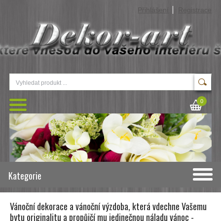
Přihlášení
Registrace
0
Kategorie
Vánoční dekorace a vánoční výzdoba, která vdechne Vašemu
bytu originalitu a propůjčí mu jedinečnou náladu vánoc -