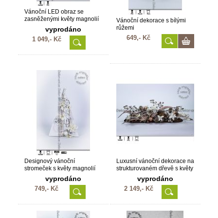
Vánoční LED obraz se
zasněženými květy magnolií
Vánoční dekorace s bílými
růžemi
vyprodáno
649,- Kč
1 049,- Kč
Designový vánoční
Luxusní vánoční dekorace na
stromeček s květy magnolií
strukturovaném dřevě s květy
LED
magnolií
vyprodáno
vyprodáno
749,- Kč
2 149,- Kč